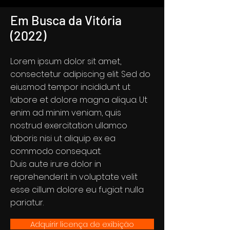
Em Busca da Vitória
(2022)
Lorem ipsum dolor sit amet,
consectetur adipiscing elit. Sed do
eiusmod tempor incididunt ut
labore et dolore magna aliqua. Ut
enim ad minim veniam, quis
nostrud exercitation ullamco
laboris nisi ut aliquip ex ea
commodo consequat.
Duis aute irure dolor in
reprehenderit in voluptate velit
esse cillum dolore eu fugiat nulla
pariatur.
Adquirir licença de exibição