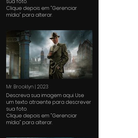
sua foto.
Clique depois em "Gerenciar
mídia" para alterar.
Mr. Brooklyn | 2023
Descreva sua imagem aqui. Use
um texto atraente para descrever
sua foto.
Clique depois em "Gerenciar
mídia" para alterar.