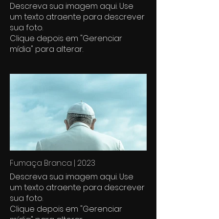
Descreva sua imagem aqui. Use
um texto atraente para descrever
sua foto.
Clique depois em "Gerenciar
mídia" para alterar.
Fumaça Branca | 2023
Descreva sua imagem aqui. Use
um texto atraente para descrever
sua foto.
Clique depois em "Gerenciar