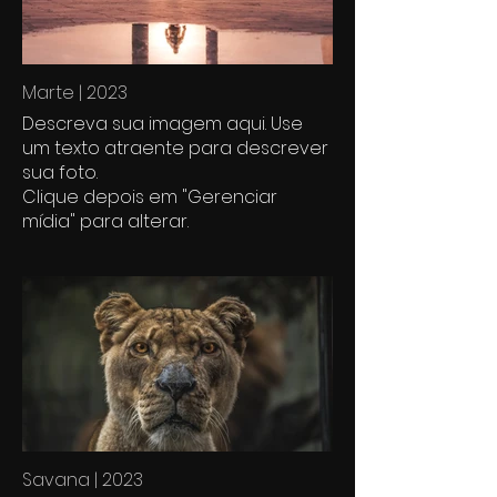
Marte | 2023
Descreva sua imagem aqui. Use
um texto atraente para descrever
sua foto.
Clique depois em "Gerenciar
mídia" para alterar.
Savana | 2023