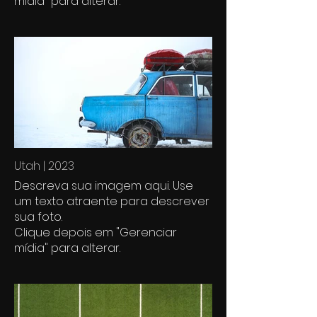
mídia" para alterar.
Utah | 2023
Descreva sua imagem aqui. Use
um texto atraente para descrever
sua foto.
Clique depois em "Gerenciar
mídia" para alterar.