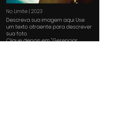
No Limite | 2023
Descreva sua imagem aqui. Use
um texto atraente para descrever
sua foto.
Clique depois em "Gerenciar
mídia" para alterar.
Todos Querem Dólar | 2023
Descreva sua imagem aqui. Use
um texto atraente para descrever