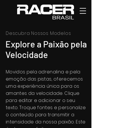
Descubra Nossos Modelos
Explore a Paixão pela
Velocidade
Movidos pela adrenalina e pela
emoção das pistas, oferecemos
uma experiência única para os
amantes da velocidade. Clique
para editar e adicionar o seu
texto. Troque fontes e personalize
o conteúdo para transmitir a
intensidade da nossa paixão. Este