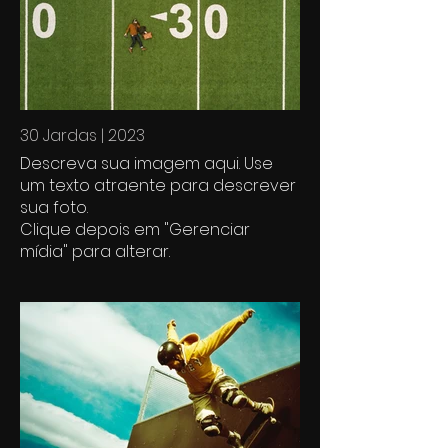
30 Jardas | 2023
Descreva sua imagem aqui. Use
um texto atraente para descrever
sua foto.
Clique depois em "Gerenciar
mídia" para alterar.