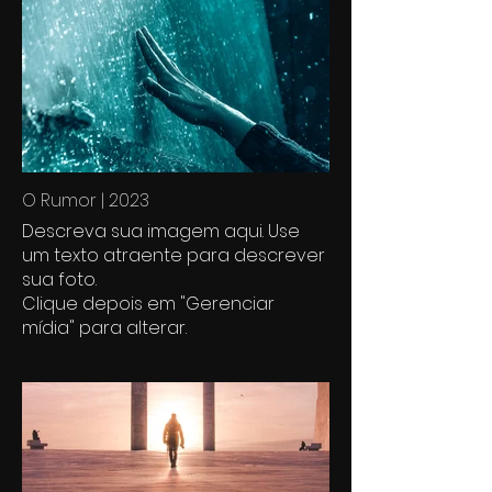
O Rumor | 2023
Descreva sua imagem aqui. Use
um texto atraente para descrever
sua foto.
Clique depois em "Gerenciar
mídia" para alterar.